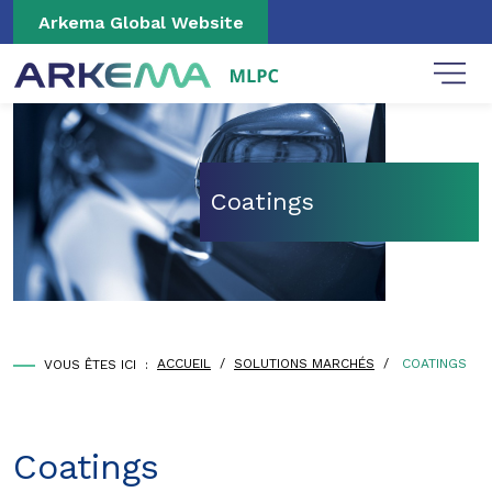
Aller au contenu principal
Panneau de gestion des cookies
Arkema Global Website
Coatings
FIL D'ARIANE
ACCUEIL
/
SOLUTIONS MARCHÉS
/
COATINGS
VOUS ÊTES ICI :
Coatings